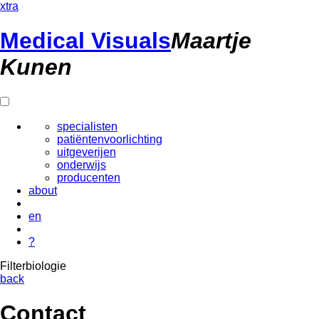
xtra
Medical Visuals
Maartje
Kunen
specialisten
patiëntenvoorlichting
uitgeverijen
onderwijs
producenten
about
en
?
Filter
biologie
back
Contact